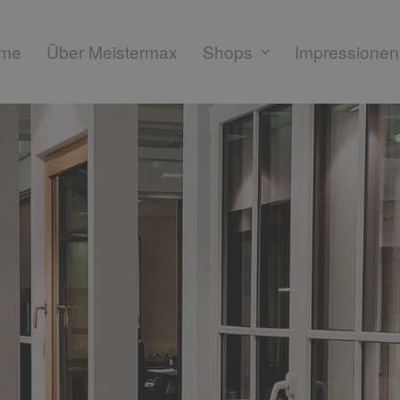
me
Über Meistermax
Shops
Impressionen