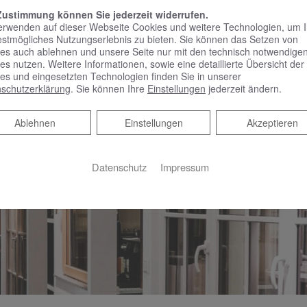
Lösung für Fenster, Türen und Wintergärten finden. Fenster sind
Zustimmung können Sie jederzeit widerrufen.
 Sie sich deshalb vor der Wahl Ihrer Fenster und lassen Sie sic
erwenden auf dieser Webseite Cookies und weitere Technologien, um 
chliche Kompetenz, innovative Produkte, kreative Lösungen, be
estmögliches Nutzungserlebnis zu bieten. Sie können das Setzen von
Tradition – und das seit über 70 Jahren.
es auch ablehnen und unsere Seite nur mit den technisch notwendige
es nutzen. Weitere Informationen, sowie eine detaillierte Übersicht der
es und eingesetzten Technologien finden Sie in unserer
schutzerklärung
. Sie können Ihre
Einstellungen
jederzeit ändern.
Ablehnen
Ablehnen
Einstellungen
Akzeptieren
Datenschutz
Impressum